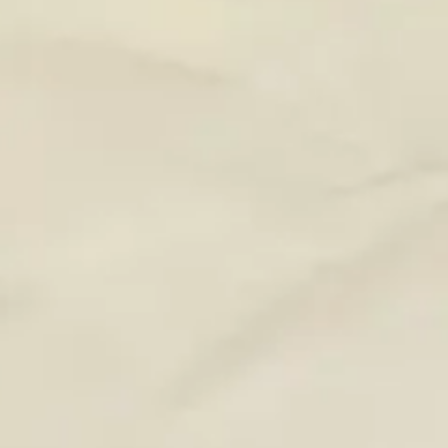
niezakaźnych, w tym nowotworów
Szczepienia są bezpieczne, a ewentualne NOP mają
najczęściej łagodny charakter
Szczepienia wspierają walkę z antybiotykoopornością
Szczepienia pozwalają uzyskać odporność bez ryzyka
ciężkiego przebiegu choroby i jej powikłań
Szczepionki zawierają składniki o potwierdzonym
bezpieczeństwie
Szczepienia skojarzone zapewniają ochronę przed
wieloma chorobami w bezpieczny sposób
Szczepionki budują odporność
Osoby przewlekle chore powinny się szczepić
Osoby przewlekle chore mogą i powinny być szczepione,
ponieważ jest to dla nich szczególnie istotny element
profilaktyki zdrowotnej.
Układ odpornościowy osób ze schorzeniami przewlekłymi,
takimi jak dolegliwości kardiologiczne, oddechowe,
cukrzyca czy nowotwory, często funkcjonuje mniej
efektywnie. W konsekwencji są one bardziej narażone na
ciężki przebieg chorób zakaźnych oraz ich powikłań, a także