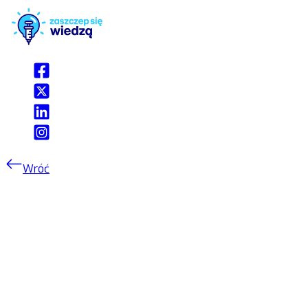
Wróć
Pokazanie konsekwencji
nieszczepienia oraz
wracających chorób,
kluczem do odbudowy