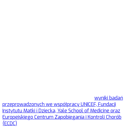
- Widzimy, że w dzisiejszych czasach, promocja szczepień
nabiera jeszcze większego znaczenia niż choćby kilka lat
temu. Choroby, o których już dawno zapomnieliśmy,
wracają. Musimy rzetelnie przekonywać sceptyków i
odpowiadać na wątpliwości pacjentów. Jako ginekolog, z
pełnym przekonaniem podkreślam, że szczepienie kobiet w
ciąży oraz matek karmiących piersią stanowi kluczowy
element dbania o zdrowie nie tylko dla nich samych, ale
także dla ich dzieci. Badania jednoznacznie potwierdzają
bezpieczeństwo i skuteczność szczepień, dlatego gorąco
zachęcam wszystkie przyszłe i świeżo upieczone mamy do
skorzystania z tej formy profilaktyki zdrowotnej
- mówi
dr
n. med. Tomasz Maciejewski, Dyrektor Instytutu Matki i
Dziecka.
Podczas konferencji eksperci przedstawili
wyniki badań
przeprowadzonych we współpracy UNICEF, Fundacji
Instytutu Matki i Dziecka, Yale School of Medicine oraz
Europejskiego Centrum Zapobiegania i Kontroli Chorób
(ECDC)
. Badanie przeprowadzone wśród opiekunów dzieci z
Ukrainy przebywających w Polsce wykazało, że ponad