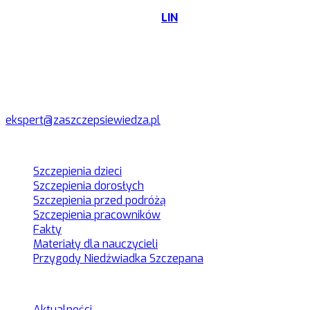
Zapis transmisji konferencji:
LIN
Biuro prasowe
Akcja "Zaszczep się wiedzą"
ekspert@zaszczepsiewiedza.pl
Menu
Szczepienia dzieci
Szczepienia dorosłych
Szczepienia przed podróżą
Szczepienia pracowników
Fakty
Materiały dla nauczycieli
Przygody Niedźwiadka Szczepana
Kategorie
Aktualności